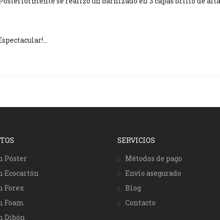
Posteriormente se realizó un barnizado en 3 capas brillo de alt
Espectacular!…
TOS
SERVICIOS
n Póster
Métodos de pago
n Ecocartón
Envío asegurado
n Forex
Blog
en Foam
Contacto
n Dibón