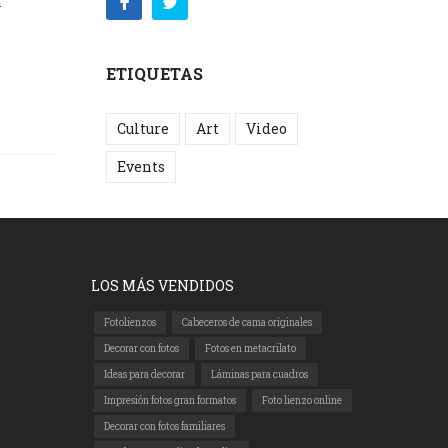
a
ETIQUETAS
Culture
Art
Video
Events
LOS MÁS VENDIDOS
Fotolienzos
Cabeceros de cama originales
Decorar con fotos
Fotos en metacrilato
Ideas para decorar
Láminas para cuadros
Impresión fotos gran formatos
Foto lienzo online
Decorar con fotos familiares